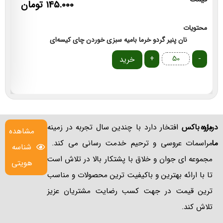
145.000
تومان
مح
محتویات
نان
پنیر
گردو
خرما
بامیه
سبزی خوردن
چای کیسه‌ای
+
-
خرید
درباره
مزه باکس
افتخار دارد با چندین سال تجربه در زمینه
مشاهده
ما
مراسمات عروسی و ترحیم خدمت رسانی می کند.
شناسه
مجموعه ای جوان و خلاق با پشتکار بالا در تلاش است
هویتی
تا با ارائه بهترین و باکیفیت ترین محصولات و مناسب
ترین قیمت در جهت کسب رضایت مشتریان عزیز
تلاش کند.