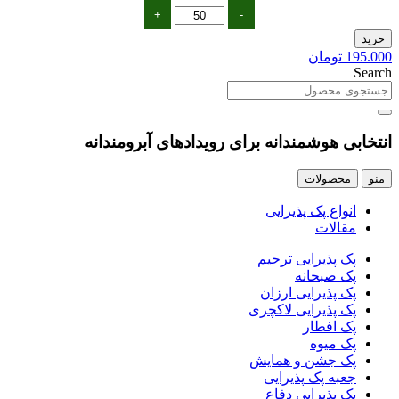
پک
+
-
افطار
خرید
اقتصادی
195.000
تومان
3
Search
عدد
انتخابی
هوشمندانه
برای رویدادهای آبرومندانه
منو
محصولات
انواع پک پذیرایی
مقالات
پک پذیرایی ترحیم
پک صبحانه
پک پذیرایی ارزان
پک پذیرایی لاکچری
پک افطار
پک میوه
پک جشن و همایش
جعبه پک پذیرایی
پک پذیرایی دفاع