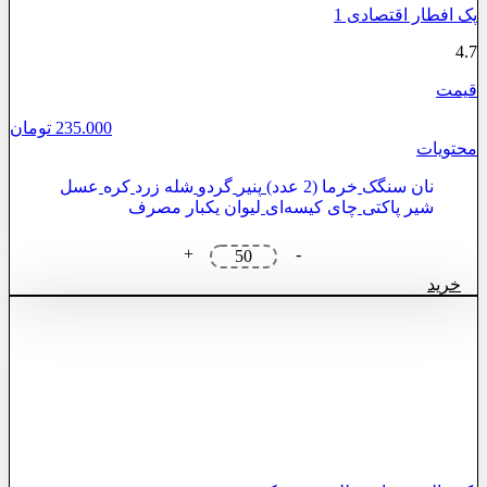
پک افطار اقتصادی 1
4.7
قیمت
235.000
تومان
محتویات
نان سنگک
خرما (2 عدد)
پنیر
گردو
شله زرد
کره
عسل
شیر پاکتی
چای کیسه‌ای
لیوان یکبار مصرف
پک
+
-
افطار
خرید
اقتصادی
1
عدد