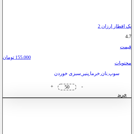
پک افطار ارزان 2
4.7
قیمت
155.000
تومان
محتویات
سوپ
نان
خرما
پنیر
سبزی خوردن
پک
+
-
افطار
خرید
ارزان
2
عدد