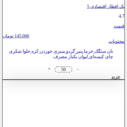
پک افطار اقتصادی 5
4.7
قیمت
145.000
تومان
محتویات
نان سنگک
خرما
پنیر
گردو
سبزی خوردن
کره
حلوا شکری
چای کیسه‌ای
لیوان یکبار مصرف
پک
+
-
افطار
خرید
اقتصادی
5
عدد