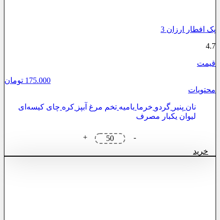
پک افطار ارزان 3
4.7
قیمت
175.000
تومان
محتویات
نان
پنیر
گردو
خرما
بامیه
تخم مرغ آبپز
کره
چای کیسه‌ای
لیوان یکبار مصرف
پک
+
-
افطار
خرید
ارزان
3
عدد