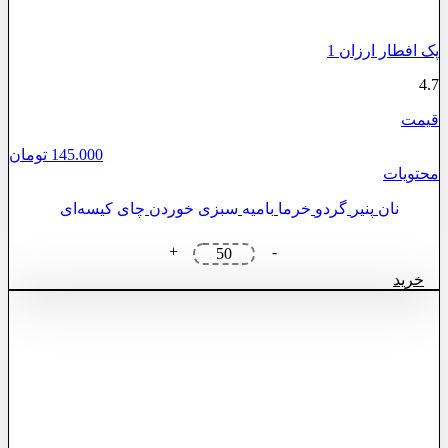
پک افطار ارزان 1
4.7
قیمت
145.000
تومان
محتویات
نان
پنیر
گردو
خرما
بامیه
سبزی خوردن
چای کیسه‌ای
پک
+
-
افطار
خرید
ارزان
1
عدد