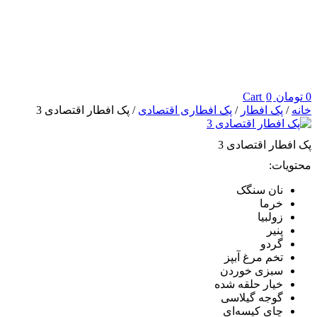
0
تومان
0
Cart
خانه
/
پک افطار
/
پک افطاری اقتصادی
/ پک افطار اقتصادی 3
پک افطار اقتصادی 3
محتویات:
نان سنگک
خرما
زولبیا
پنیر
گردو
تخم مرغ آبپز
سبزی خوردن
خیار حلقه شده
گوجه گیلاسی
چای کیسه‌ای