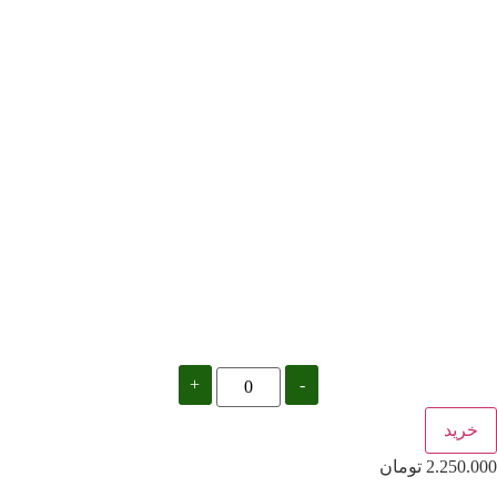
+
-
خرید
2.250.000
تومان