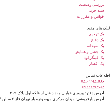
بررسی وضعیت
سبد خرید
قوانین و مقررات
لینک های مفید
پک ترحیم
پک دفاع
پک صبحانه
پک جشن و همایش
پک فینگرفود
پک افطار
اطلاعات تماس
021-77421835
09223292542
آدرس دفتر: پیروزی خیابان مقداد قبل از فلکه اول پلاک ۲۱۹
آدرس بارفروشی: میدان مرکزی میوه وتره بار تهران فاز ۲ سالن D16