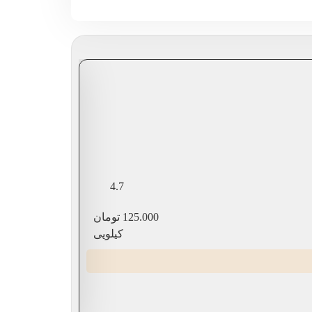
سیب سبز
4.7
قیمت
125.000
تومان
کیلویی
آماده ارسال از 
-