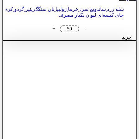
شله زرد
ساندویچ سرد
خرما
زولبیا
نان سنگگ
پنیر
گردو
کره
چای کیسه‌ای
لیوان یکبار مصرف
پک
+
-
افطار
خرید
لاکچری
4
عدد