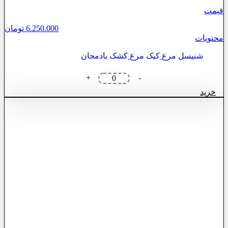
قیمت
6.250.000
تومان
محتویات
شنیسل مرغ
کیک مرغ
کشک بادمجان
سینی
+
-
فینگر
خرید
فود
فیله
شنیسل
و
کیک
مرغ
و
کشک
بادمجان
عدد