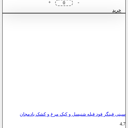
+
-
فینگر
خرید
فود
مخلوط
12
نفره
عدد
سینی فینگر فود فیله شنیسل و کیک مرغ و کشک بادمجان
4.7