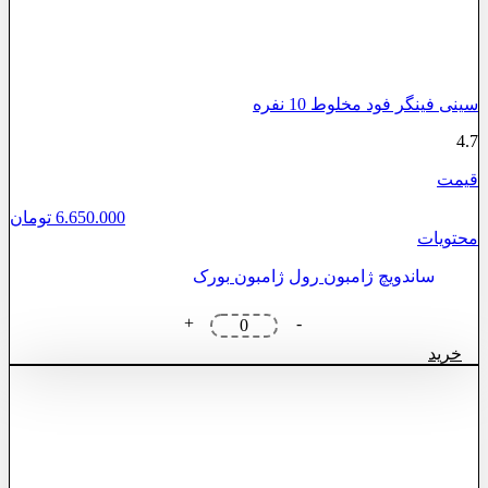
سینی فینگر فود مخلوط 10 نفره
4.7
قیمت
6.650.000
تومان
محتویات
ساندویچ ژامبون
رول ژامبون
بورک
سینی
+
-
فینگر
خرید
فود
مخلوط
10
نفره
عدد