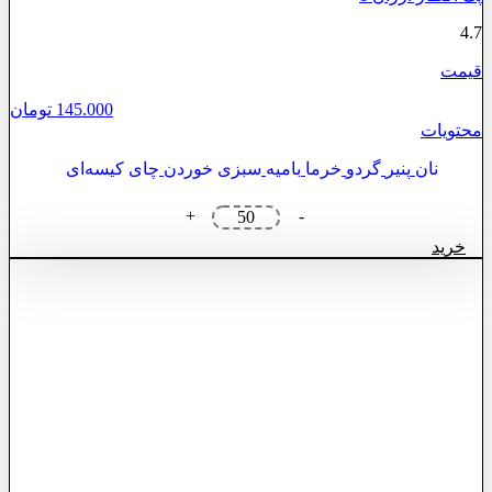
4.7
قیمت
145.000
تومان
محتویات
نان
پنیر
گردو
خرما
بامیه
سبزی خوردن
چای کیسه‌ای
پک
+
-
افطار
خرید
ارزان
1
عدد