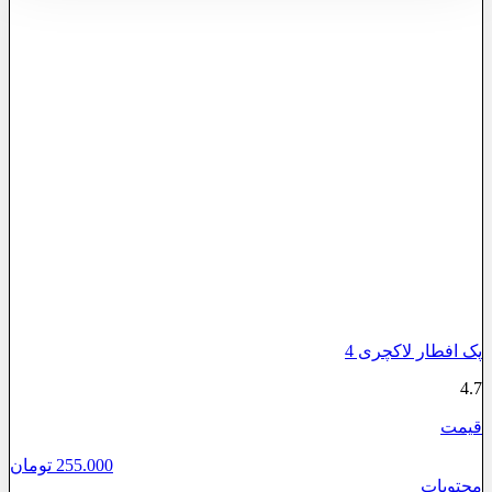
پک افطار لاکچری 4
4.7
قیمت
255.000
تومان
محتویات