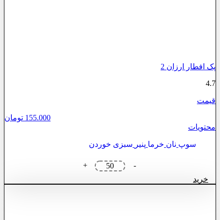
پک افطار ارزان 2
4.7
قیمت
155.000
تومان
محتویات
سوپ
نان
خرما
پنیر
سبزی خوردن
پک
+
-
افطار
خرید
ارزان
2
عدد