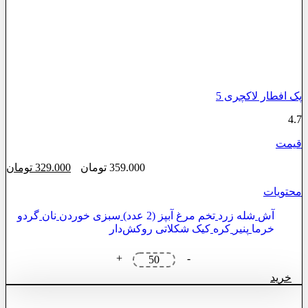
پک افطار لاکچری 5
4.7
قیمت
قیمت
قی
359.000
تومان
329.000
تومان
اصلی:
فع
محتویات
359.000 تومان
000
بود.
آش
شله زرد
تخم مرغ آبپز (2 عدد)
سبزی خوردن
نان
گردو
خرما
پنیر
کره
کیک شکلاتی روکش‌دار
پک
+
-
افطار
خرید
لاکچری
5
عدد