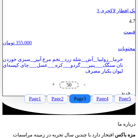
پک افطار لاکچری 3
4.7
قیمت
355.000
تومان
محتویات
خرما
زولبیا
آش
شله زرد
تخم مرغ آبپز
سبزی خوردن
نان سنگک
پنیر
گردو
کره
عسل
چای کیسه‌ای
لیوان یکبار مصرف
پک
+
-
افطار
خرید
لاکچری
Page
1
Page
2
Page
3
3
Page
4
Page
5
عدد
درباره ما
مزه باکس
افتخار دارد با چندین سال تجربه در زمینه مراسمات