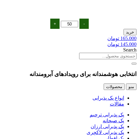
پک
+
-
ترحیم
خرید
ارزان
165.000
تومان
1
145.000
تومان
عدد
Search
انتخابی
هوشمندانه
برای رویدادهای آبرومندانه
منو
محصولات
انواع پک پذیرایی
مقالات
پک پذیرایی ترحیم
پک صبحانه
پک پذیرایی ارزان
پک پذیرایی لاکچری
پک افطار