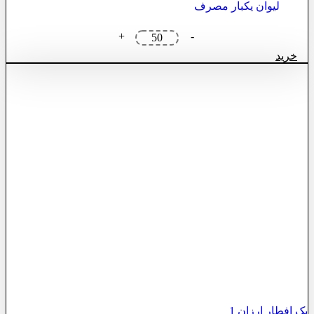
لیوان یکبار مصرف
پک
+
-
افطار
خرید
ارزان
3
عدد
پک افطار ارزان 1