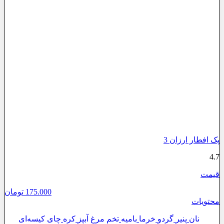
پک افطار ارزان 3
4.7
قیمت
175.000
تومان
محتویات
نان
پنیر
گردو
خرما
بامیه
تخم مرغ آبپز
کره
چای کیسه‌ای