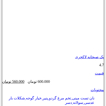
پک صبحانه لاکچری
4.7
قیمت
قیمت
قی
600.000
تومان
560.000
تومان
اصلی:
فع
محتویات
600.000 تومان
000
بود.
نان تست مینی
تخم مرغ گردو
پنیر
خیار گوجه
شکلات بار
عدسی
سولاته
دسر