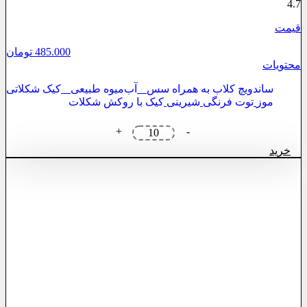
4.7
قیمت
485.000
تومان
محتویات
ساندویچ کلاب به همراه سس
آب‌میوه طبیعی
کیک شکلاتی
موز
توت فرنگی
شیرینی
کیک با روکش شکلات
پک
+
-
دفاع
خرید
اقتصادی
۲
عدد