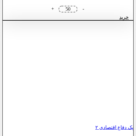
پک
+
-
صبحانه
خرید
لاکچری
عدد
پک دفاع اقتصادی ۲