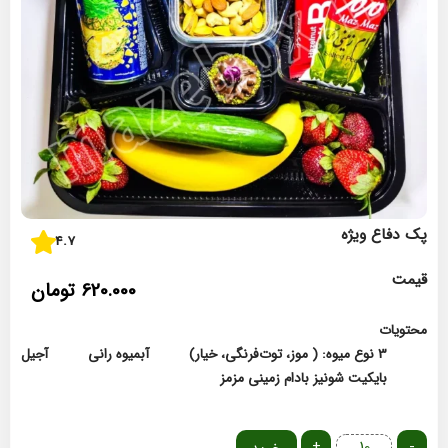
پک دفاع ویژه
4.7
قیمت
620.000
تومان
محتویات
3 نوع میوه: ( موز، توت‌فرنگی، خیار)
آبمیوه رانی
آجیل
بایکیت شونیز
بادام زمینی مزمز
+
-