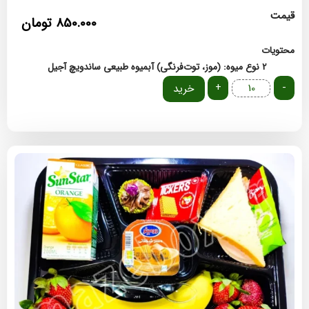
قیمت
850.000
تومان
محتویات
2 نوع میوه: (موز، توت‌فرنگی)
آبمیوه طبیعی
ساندویچ
آجیل
+
-
خرید