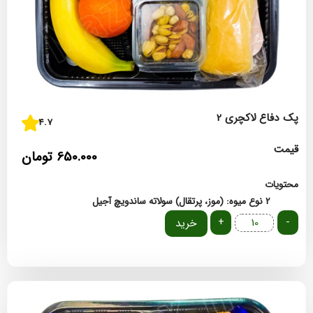
پک دفاع لاکچری 2
4.7
قیمت
650.000
تومان
محتویات
2 نوع میوه: (موز، پرتقال)
سولاته
ساندویچ
آجیل
+
-
خرید