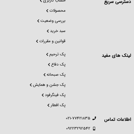
حساب کاربری
دسترسی سریع
محصولات
بررسی وضعیت
سبد خرید
قوانین و مقررات
پک ترحیم
لینک های مفید
پک دفاع
پک صبحانه
پک جشن و همایش
پک فینگرفود
پک افطار
021-77421835
اطلاعات تماس
09223292542