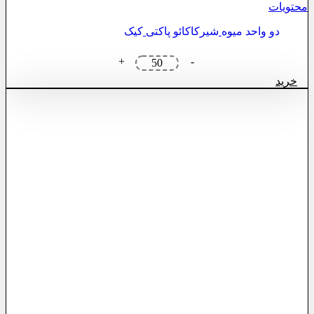
محتویات
دو واحد میوه
شیرکاکائو پاکتی
کیک
پک
+
-
صبحانه
خرید
ارزان
عدد