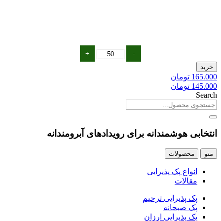
پک
+
-
ترحیم
خرید
ارزان
165.000
تومان
1
145.000
تومان
عدد
Search
انتخابی
هوشمندانه
برای رویدادهای آبرومندانه
منو
محصولات
انواع پک پذیرایی
مقالات
پک پذیرایی ترحیم
پک صبحانه
پک پذیرایی ارزان