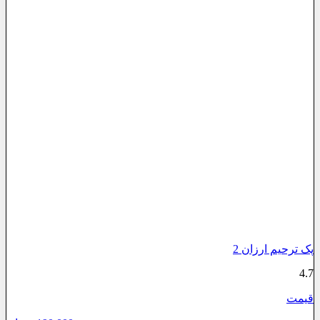
پک ترحیم ارزان 2
4.7
قیمت