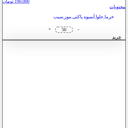
190.000
تومان
محتویات
خرما
حلوا
آبمیوه پاکتی
موز
سیب
پک
+
-
ترحیم
خرید
ارزان
2
عدد