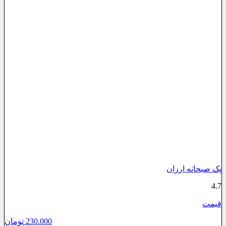
پک صبحانه ارزان
4.7
قیمت
230.000
تومان