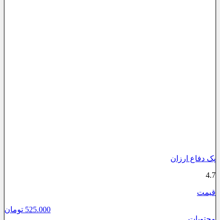
پک دفاع ارزان
4.7
قیمت
525.000
تومان
محتویات