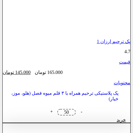
پک ترحیم ارزان 1
4.7
قیمت
قیمت
قی
165.000
تومان
145.000
تومان
اصلی:
فع
محتویات
165.000 تومان
000
بود.
پک پلاستیکی ترحیم همراه با ۳ قلم میوه فصل (هلو، موز،
خیار)
پک
+
-
ترحیم
خرید
ارزان
1
عدد