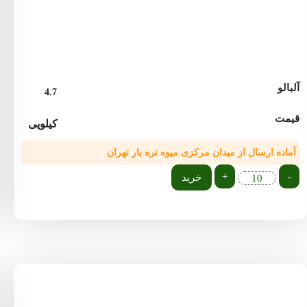
آلبالو
4.7
قیمت
کیلویی
آماده ارسال از میدان مرکزی میوه تره بار تهران
+
-
خرید